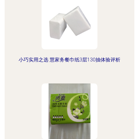
小巧实用之选 慧家务餐巾纸3层130抽体验评析