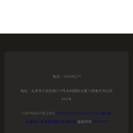
电话：1864982**
地址：太原市小店区路219号永利国际大厦13层集中办公区
A45号
COPYRIGHT © 2026
WWW.SOUYEZAIXIAN.COM
面巾纸
太原韩三美贸易有限公司
面巾纸
版权所有
SITEMAP